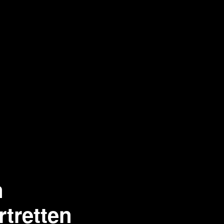
n
rtretten