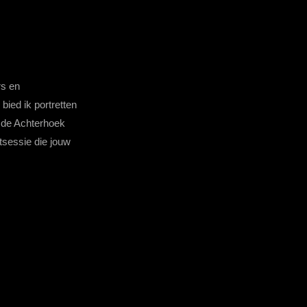
rs en
 bied ik portretten
t de Achterhoek
tsessie die jouw